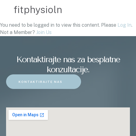
fitphysioln
You need to be logged in to view this content. Please
Log In
.
Not a Member?
Join Us
Kontaktirajte nas za besplatne
konzultacije.
KONTAKTIRAJTE NAS