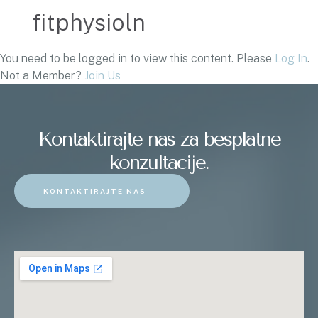
fitphysioln
You need to be logged in to view this content. Please
Log In
.
Not a Member?
Join Us
Kontaktirajte nas za besplatne
konzultacije.
KONTAKTIRAJTE NAS